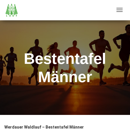
T
O
G
G
L
E
Bestentafel
N
A
Männer
V
I
G
A
T
I
O
N
Werdauer Waldlauf – Bestentafel Männer